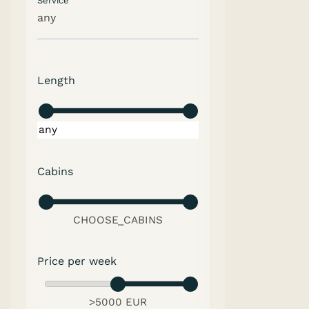
Service
CHOOSE_CABINS
any
>5000 EUR
Length
ANY
Cabins
Price per week