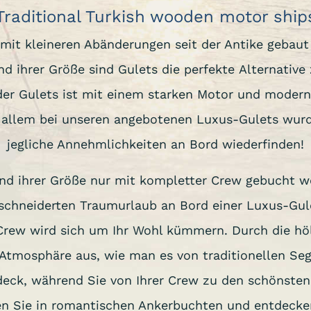
Traditional Turkish wooden motor ship
mit kleineren Abänderungen seit der Antike gebaut
und ihrer Größe sind Gulets die perfekte Alternati
der Gulets ist mit einem starken Motor und modern
 allem bei unseren angebotenen Luxus-Gulets wurd
jegliche Annehmlichkeiten an Bord wiederfinden!
nd ihrer Größe nur mit kompletter Crew gebucht w
geschneiderten Traumurlaub an Bord einer Luxus-Gul
 Crew wird sich um Ihr Wohl kümmern. Durch die hö
tmosphäre aus, wie man es von traditionellen Seg
ck, während Sie von Ihrer Crew zu den schönsten 
ren Sie in romantischen Ankerbuchten und entdeck