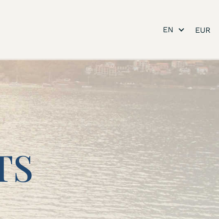
EN
TS